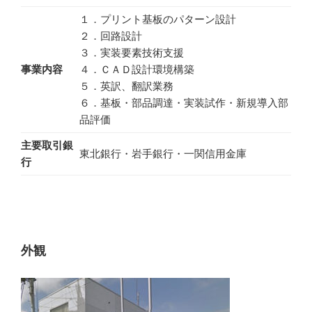
１．プリント基板のパターン設計
２．回路設計
３．実装要素技術支援
事業内容
４．ＣＡＤ設計環境構築
５．英訳、翻訳業務
６．基板・部品調達・実装試作・新規導入部
品評価
主要取引銀
東北銀行・岩手銀行・一関信用金庫
行
外観