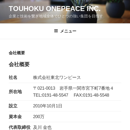
コ
TOUHOKU ONEPEACE INC.
ン
企業と技術を繋ぎ地域全体でひとつの強い集団を目指す
テ
ン
ツ
メニュー
へ
ス
キ
会社概要
ッ
会社概要
プ
社名
株式会社東北ワンピース
〒021-0013 岩手県一関市宮下町7番地４
所在地
TEL:0191-48-5547 FAX:0191-48-5548
設立
2010年10月1日
資本金
200万
代表取締役
及川 金也